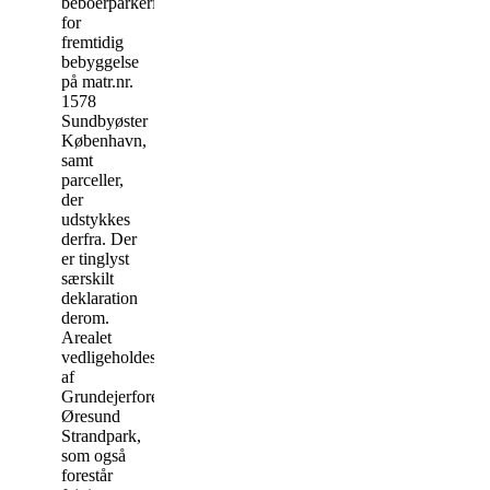
beboerparkering
for
fremtidig
bebyggelse
på matr.nr.
1578
Sundbyøster
København,
samt
parceller,
der
udstykkes
derfra. Der
er tinglyst
særskilt
deklaration
derom.
Arealet
vedligeholdes
af
Grundejerforeningen
Øresund
Strandpark,
som også
forestår