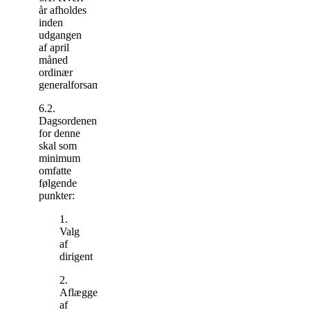
år afholdes
inden
udgangen
af april
måned
ordinær
generalforsamling.
6.2.
Dagsordenen
for denne
skal som
minimum
omfatte
følgende
punkter:
1.
Valg
af
dirigent
2.
Aflæggelse
af