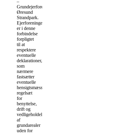
–
Grundejerforeningen
Øresund
Strandpark.
Ejerforeningen
er i denne
forbindelse
forpligtet
til at
respektere
eventuelle
deklarationer,
som
nærmere
fastsætter
eventuelle
hensigtsmæssige
regelsæt
for
benyttelse,
drift og
vedligeholdelse
af
grundarealer
uden for