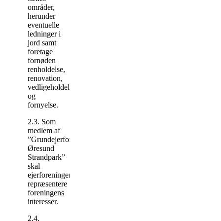
områder,
herunder
eventuelle
ledninger i
jord samt
foretage
fornøden
renholdelse,
renovation,
vedligeholdelse
og
fornyelse.
2.3. Som
medlem af
”Grundejerforeningen
Øresund
Strandpark”
skal
ejerforeningen
repræsentere
foreningens
interesser.
2.4.