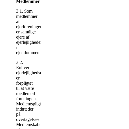
Medlemmer
3.1. Som
medlemmer
af
ejerforeningen
er samtlige
ejere af
ejerlejligheder
i
ejendommen.
3.2.
Enhver
ejerlejlighedsejer
er
forpligtet
til at være
medlem af
foreningen.
Medlemspligten
indtræder
på
overtagelsesdagen.
Medlemskabet