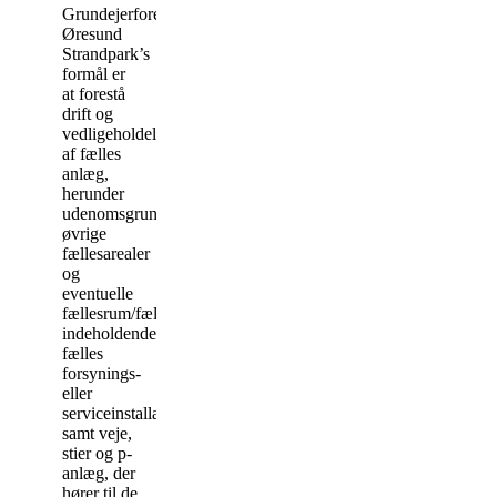
Grundejerforeningen
Øresund
Strandpark’s
formål er
at forestå
drift og
vedligeholdelse
af fælles
anlæg,
herunder
udenomsgrundarealer,
øvrige
fællesarealer
og
eventuelle
fællesrum/fællesbygninger
indeholdende
fælles
forsynings-
eller
serviceinstallationer
samt veje,
stier og p-
anlæg, der
hører til de