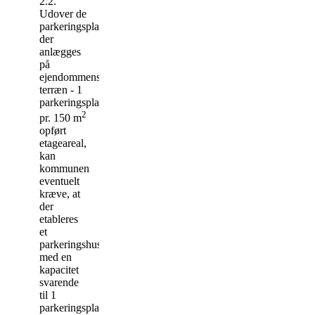
2.2.
Udover de
parkeringspladser,
der
anlægges
på
ejendommens
terræn - 1
parkeringsplads
2
pr. 150 m
opført
etageareal,
kan
kommunen
eventuelt
kræve, at
der
etableres
et
parkeringshus
med en
kapacitet
svarende
til 1
parkeringsplads