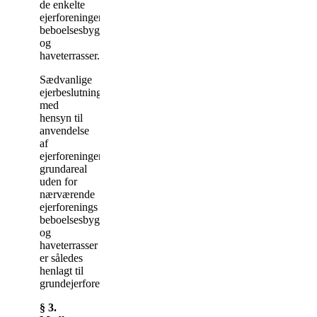
de enkelte
ejerforeningers
beboelsesbygninger
og
haveterrasser.
Sædvanlige
ejerbeslutninger
med
hensyn til
anvendelse
af
ejerforeningens
grundareal
uden for
nærværende
ejerforenings
beboelsesbygning
og
haveterrasser
er således
henlagt til
grundejerforeningen.
§ 3.