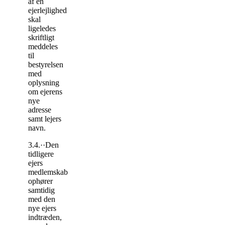
af en
ejerlejlighed
skal
ligeledes
skriftligt
meddeles
til
bestyrelsen
med
oplysning
om ejerens
nye
adresse
samt lejers
navn.
3.4.
··Den
tidligere
ejers
medlemskab
ophører
samtidig
med den
nye ejers
indtræden,