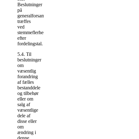
Beslutninger
på
generalforsamlingen
træffes
ved
stemmeflerhed
efter
fordelingstal.
5.4. Til
beslutninger
om
væsentlig
forandring
af fælles
bestanddele
og tilbehør
eller om
salg af
væsentlige
dele af
disse eller
om
ændring i
denne