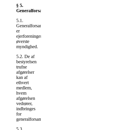
§ 5.
Generalforsamlingen
5.1.
Generalforsamlingen
er
ejerforeningens
øverste
myndighed.
5.2. De af
bestyrelsen
trufne
afgørelser
kan af
ethvert
medlem,
hvem
afgørelsen
vedrører,
indbringes
for
generalforsamlingen.
5.3.