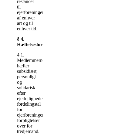
restancer
til
ejerforeningen
af enhver
art og til
enhver tid.
§ 4.
Hæftelsesforhold
4.1.
Medlemmerne
hæfter
subsidiært,
personligt
og
solidarisk
efter
ejerlejlighedens
fordelingstal
for
ejerforeningens
forpligtelser
over for
tredjemand.