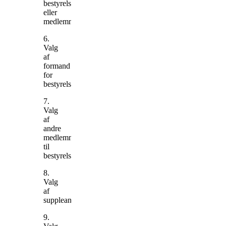
bestyrelse
eller
medlemmer
6.
Valg
af
formand
for
bestyrelsen
7.
Valg
af
andre
medlemmer
til
bestyrelsen
8.
Valg
af
suppleanter
9.