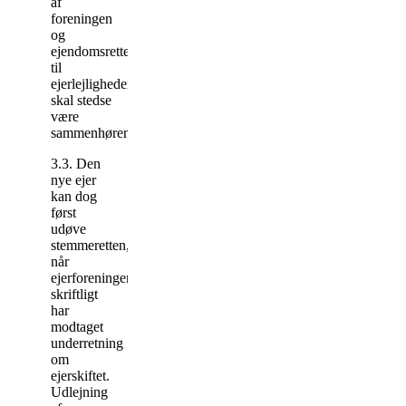
af
foreningen
og
ejendomsretten
til
ejerlejligheden
skal stedse
være
sammenhørende.
3.3. Den
nye ejer
kan dog
først
udøve
stemmeretten,
når
ejerforeningen
skriftligt
har
modtaget
underretning
om
ejerskiftet.
Udlejning