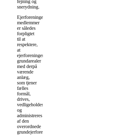
fejning og
snerydning.
Ejerforeningens
medlemmer
er således
forpligtet
til at
respektere,
at
ejerforeningens
grundarealer
med derpå
værende
anlæg,
som tjener
fælles
formål,
drives,
vedligeholdes
og
administreres
af den
overordnede
grundejerforening