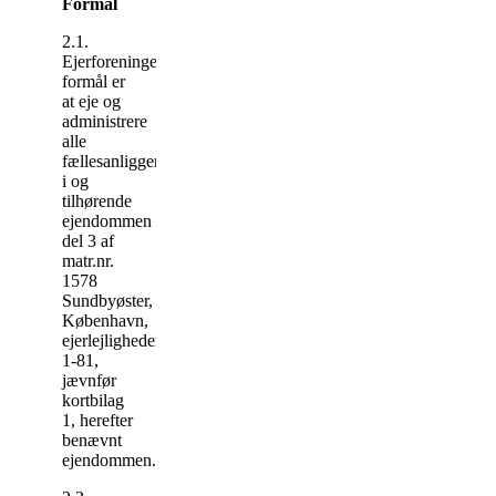
Formål
2.1.
Ejerforeningens
formål er
at eje og
administrere
alle
fællesanliggender
i og
tilhørende
ejendommen
del 3 af
matr.nr.
1578
Sundbyøster,
København,
ejerlejlighederne
1-81,
jævnfør
kortbilag
1, herefter
benævnt
ejendommen.