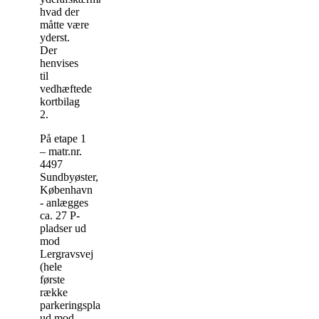
hvad der
måtte være
yderst.
Der
henvises
til
vedhæftede
kortbilag
2.
På etape 1
– matr.nr.
4497
Sundbyøster,
København
- anlægges
ca. 27 P-
pladser ud
mod
Lergravsvej
(hele
første
række
parkeringspladser
ud mod