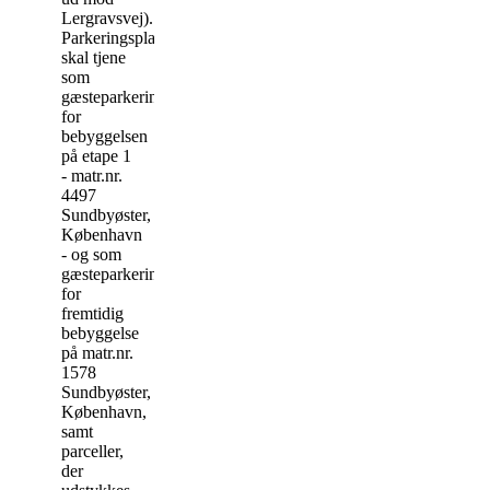
Lergravsvej).
Parkeringspladserne
skal tjene
som
gæsteparkering
for
bebyggelsen
på etape 1
- matr.nr.
4497
Sundbyøster,
København
- og som
gæsteparkering
for
fremtidig
bebyggelse
på matr.nr.
1578
Sundbyøster,
København,
samt
parceller,
der