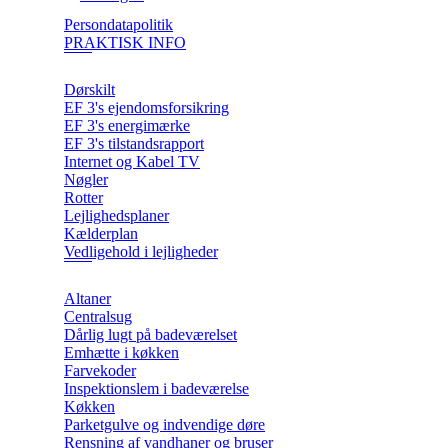
Persondatapolitik
PRAKTISK INFO
Dørskilt
EF 3's ejendomsforsikring
EF 3's energimærke
EF 3's tilstandsrapport
Internet og Kabel TV
Nøgler
Rotter
Lejlighedsplaner
Kælderplan
Vedligehold i lejligheder
Altaner
Centralsug
Dårlig lugt på badeværelset
Emhætte i køkken
Farvekoder
Inspektionslem i badeværelse
Køkken
Parketgulve og indvendige døre
Rensning af vandhaner og bruser