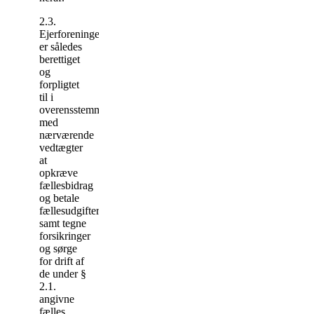
2.3.
Ejerforeningen
er således
berettiget
og
forpligtet
til i
overensstemmelse
med
nærværende
vedtægter
at
opkræve
fællesbidrag
og betale
fællesudgifter
samt tegne
forsikringer
og sørge
for drift af
de under §
2.1.
angivne
fælles