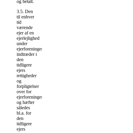
og betalt.
3.5. Den
til enhver
tid
værende
ejer af en
ejerlejlighed
under
ejerforeningen
indtræder i
den
tidligere
ejers
rettigheder
og
forpligtelser
over for
ejerforeningen
og hæfter
således
bl.a. for
den
tidligere
ejers