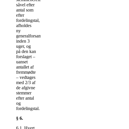
såvel efter
antal som
efter
fordelingstal,
afholdes
ny
generalforsamling
inden 3
uger, og
på den kan
forslaget –
uanset
antallet af
fremmødte
– vedtages
med 2/3 af
de afgivne
stemmer
efter antal
og
fordelingstal.
§ 6.
6.1. Hvert