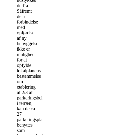
udstykkes
derfra.
Såfremt
der i
forbindelse
med
opførelse
af ny
bebyggelse
ikke er
mulighed
for at
opfylde
lokalplanens
bestemmelse
om
etablering
af 2/3 af
parkeringsbehovet
i terræn,
kan de ca.
27
parkeringspladser
benyttes
som