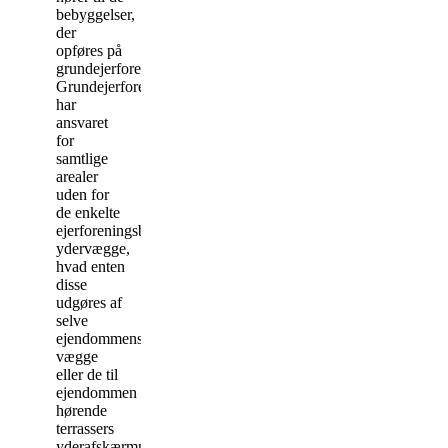
bebyggelser,
der
opføres på
grundejerforeningsområdet.
Grundejerforeningen
har
ansvaret
for
samtlige
arealer
uden for
de enkelte
ejerforeningsbygningers
ydervægge,
hvad enten
disse
udgøres af
selve
ejendommens
vægge
eller de til
ejendommen
hørende
terrassers
yderafskærmning,