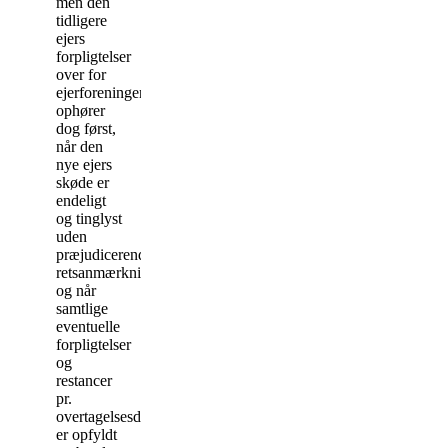
men den
tidligere
ejers
forpligtelser
over for
ejerforeningen
ophører
dog først,
når den
nye ejers
skøde er
endeligt
og tinglyst
uden
præjudicerende
retsanmærkninger,
og når
samtlige
eventuelle
forpligtelser
og
restancer
pr.
overtagelsesdagen
er opfyldt