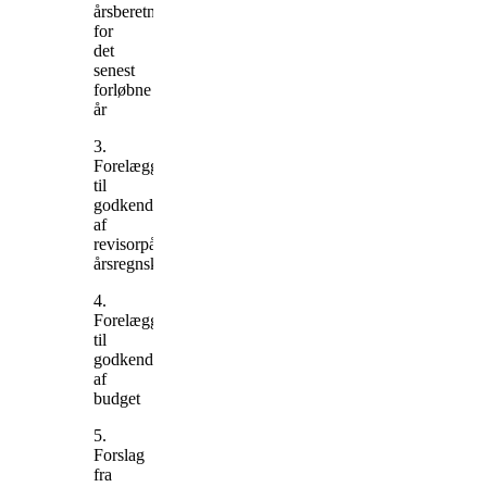
årsberetning
for
det
senest
forløbne
år
3.
Forelæggelse
til
godkendelse
af
revisorpåtegnet
årsregnskab
4.
Forelæggelse
til
godkendelse
af
budget
5.
Forslag
fra