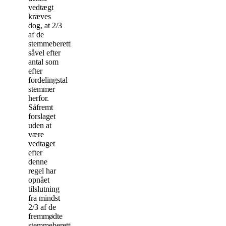
vedtægt
kræves
dog, at 2/3
af de
stemmeberettigede
såvel efter
antal som
efter
fordelingstal
stemmer
herfor.
Såfremt
forslaget
uden at
være
vedtaget
efter
denne
regel har
opnået
tilslutning
fra mindst
2/3 af de
fremmødte
stemmeberettigede